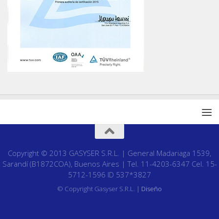
Copyright © 2013 GASYSER S.R.L. | General Madariaga 1539,
Sarandí (B1872COA), Buenos Aires | Tel. 11-4203-6347 Cel. 15-
5712-1596 ID 537*3827
© Copyright Gasyser S.R.L. |
Diseño