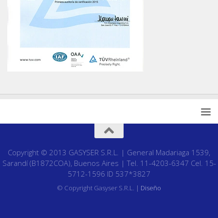
Copyright © 2013 GASYSER S.R.L. | General Madariaga 1539,
Sarandí (B1872COA), Buenos Aires | Tel. 11-4203-6347 Cel. 15-
5712-1596 ID 537*3827
© Copyright Gasyser S.R.L. |
Diseño