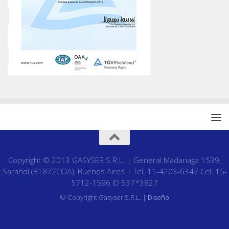
Copyright © 2013 GASYSER S.R.L. | General Madariaga 1539,
Sarandí (B1872COA), Buenos Aires | Tel. 11-4203-6347 Cel. 15-
5712-1596 ID 537*3827
© Copyright Gasyser S.R.L. |
Diseño