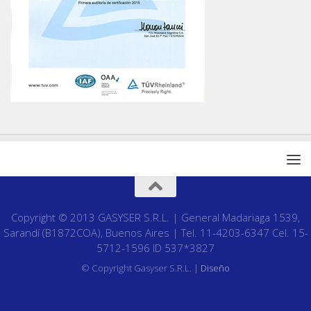
Copyright © 2013 GASYSER S.R.L. | General Madariaga 1539,
Sarandí (B1872COA), Buenos Aires | Tel. 11-4203-6347 Cel. 15-
5712-1596 ID 537*3827
© Copyright Gasyser S.R.L. |
Diseño