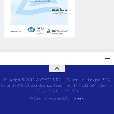
Copyright © 2013 GASYSER S.R.L. | General Madariaga 1539,
Sarandí (B1872COA), Buenos Aires | Tel. 11-4203-6347 Cel. 15-
5712-1596 ID 537*3827
© Copyright Gasyser S.R.L. |
Diseño