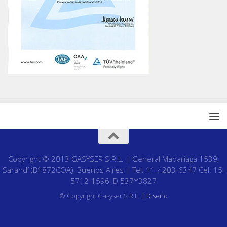
Copyright © 2013 GASYSER S.R.L. | General Madariaga 1539,
Sarandí (B1872COA), Buenos Aires | Tel. 11-4203-6347 Cel. 15-
5712-1596 ID 537*3827
© Copyright Gasyser S.R.L. |
Diseño