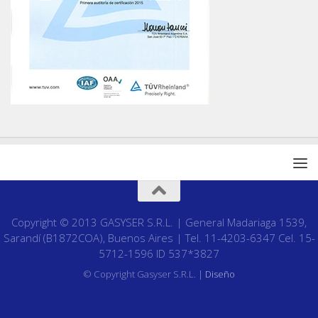
Copyright © 2013 GASYSER S.R.L. | General Madariaga 1539,
Sarandí (B1872COA), Buenos Aires | Tel. 11-4203-6347 Cel. 15-
5712-1596 ID 537*3827
© Copyright Gasyser S.R.L. |
Diseño