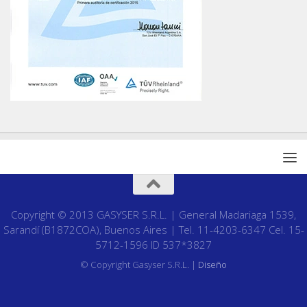
Copyright © 2013 GASYSER S.R.L. | General Madariaga 1539,
Sarandí (B1872COA), Buenos Aires | Tel. 11-4203-6347 Cel. 15-
5712-1596 ID 537*3827
© Copyright Gasyser S.R.L. |
Diseño