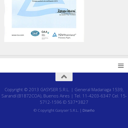
Copyright © 2013 GASYSER S.R.L. | General Madariaga 1539,
Sarandí (B1872COA), Buenos Aires | Tel. 11-4203-6347 Cel. 15-
5712-1596 ID 537*3827
© Copyright Gasyser S.R.L. |
Diseño