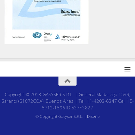
Copyright © 2013 GASYSER S.R.L. | General Madariaga 1539,
Sarandí (B1872COA), Buenos Aires | Tel. 11-4203-6347 Cel. 15-
5712-1596 ID 537*3827
© Copyright Gasyser S.R.L. |
Diseño