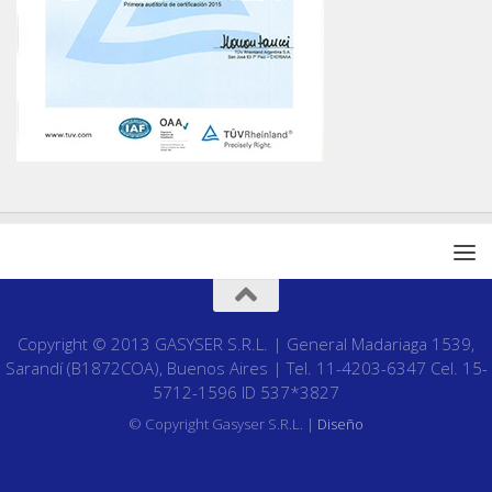
Copyright © 2013 GASYSER S.R.L. | General Madariaga 1539,
Sarandí (B1872COA), Buenos Aires | Tel. 11-4203-6347 Cel. 15-
5712-1596 ID 537*3827
© Copyright Gasyser S.R.L. |
Diseño