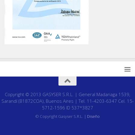
Copyright © 2013 GASYSER S.R.L. | General Madariaga 1539,
Sarandí (B1872COA), Buenos Aires | Tel. 11-4203-6347 Cel. 15-
5712-1596 ID 537*3827
© Copyright Gasyser S.R.L. |
Diseño