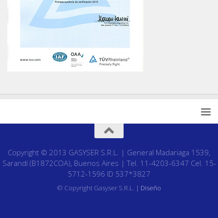
Copyright © 2013 GASYSER S.R.L. | General Madariaga 1539,
Sarandí (B1872COA), Buenos Aires | Tel. 11-4203-6347 Cel. 15-
5712-1596 ID 537*3827
© Copyright Gasyser S.R.L. |
Diseño