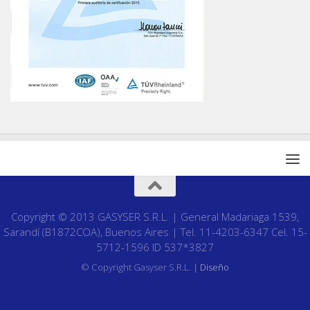
Copyright © 2013 GASYSER S.R.L. | General Madariaga 1539,
Sarandí (B1872COA), Buenos Aires | Tel. 11-4203-6347 Cel. 15-
5712-1596 ID 537*3827
© Copyright Gasyser S.R.L. |
Diseño