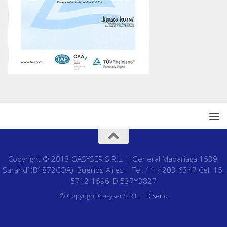
Copyright © 2013 GASYSER S.R.L. | General Madariaga 1539,
Sarandí (B1872COA), Buenos Aires | Tel. 11-4203-6347 Cel. 15-
5712-1596 ID 537*3827
© Copyright Gasyser S.R.L. |
Diseño