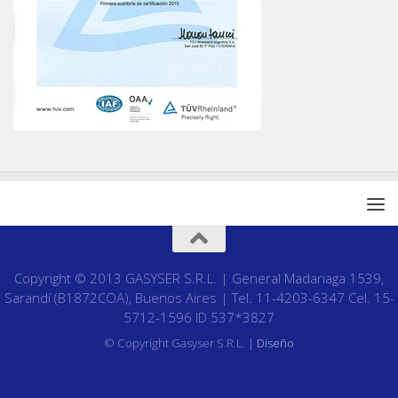
Copyright © 2013 GASYSER S.R.L. | General Madariaga 1539,
Sarandí (B1872COA), Buenos Aires | Tel. 11-4203-6347 Cel. 15-
5712-1596 ID 537*3827
© Copyright Gasyser S.R.L. |
Diseño