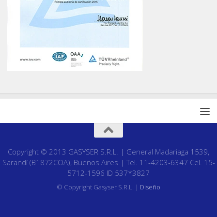
Copyright © 2013 GASYSER S.R.L. | General Madariaga 1539,
Sarandí (B1872COA), Buenos Aires | Tel. 11-4203-6347 Cel. 15-
5712-1596 ID 537*3827
© Copyright Gasyser S.R.L. |
Diseño