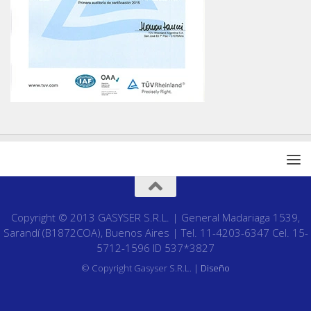
Copyright © 2013 GASYSER S.R.L. | General Madariaga 1539,
Sarandí (B1872COA), Buenos Aires | Tel. 11-4203-6347 Cel. 15-
5712-1596 ID 537*3827
© Copyright Gasyser S.R.L. |
Diseño