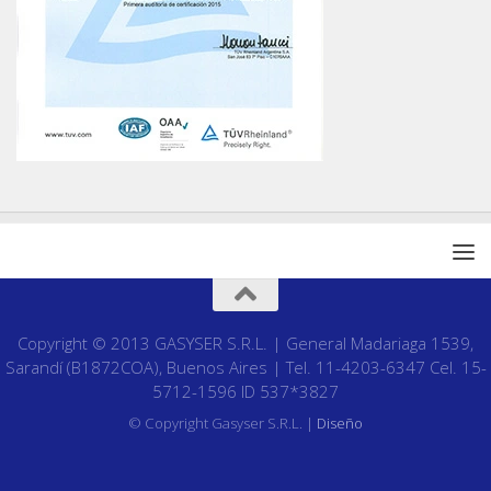
Copyright © 2013 GASYSER S.R.L. | General Madariaga 1539,
Sarandí (B1872COA), Buenos Aires | Tel. 11-4203-6347 Cel. 15-
5712-1596 ID 537*3827
© Copyright Gasyser S.R.L. |
Diseño