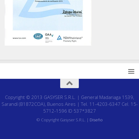
Copyright © 2013 GASYSER S.R.L. | General Madariaga 1539,
Sarandí (B1872COA), Buenos Aires | Tel. 11-4203-6347 Cel. 15-
5712-1596 ID 537*3827
© Copyright Gasyser S.R.L. |
Diseño