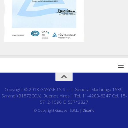
Copyright © 2013 GASYSER S.R.L. | General Madariaga 1539,
Sarandí (B1872COA), Buenos Aires | Tel. 11-4203-6347 Cel. 15-
5712-1596 ID 537*3827
© Copyright Gasyser S.R.L. |
Diseño