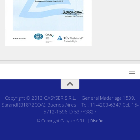
Copyright © 2013 GASYSER S.R.L. | General Madariaga 1539,
Sarandí (B1872COA), Buenos Aires | Tel. 11-4203-6347 Cel. 15-
5712-1596 ID 537*3827
© Copyright Gasyser S.R.L. |
Diseño