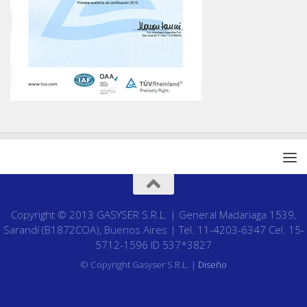
Copyright © 2013 GASYSER S.R.L. | General Madariaga 1539,
Sarandí (B1872COA), Buenos Aires | Tel. 11-4203-6347 Cel. 15-
5712-1596 ID 537*3827
© Copyright Gasyser S.R.L. |
Diseño