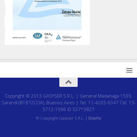
Copyright © 2013 GASYSER S.R.L. | General Madariaga 1539,
Sarandí (B1872COA), Buenos Aires | Tel. 11-4203-6347 Cel. 15-
5712-1596 ID 537*3827
© Copyright Gasyser S.R.L. |
Diseño