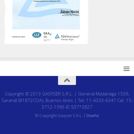
Copyright © 2013 GASYSER S.R.L. | General Madariaga 1539,
Sarandí (B1872COA), Buenos Aires | Tel. 11-4203-6347 Cel. 15-
5712-1596 ID 537*3827
© Copyright Gasyser S.R.L. |
Diseño