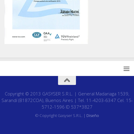
Copyright © 2013 GASYSER S.R.L. | General Madariaga 1539,
Sarandí (B1872COA), Buenos Aires | Tel. 11-4203-6347 Cel. 15-
5712-1596 ID 537*3827
© Copyright Gasyser S.R.L. |
Diseño