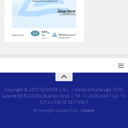
Copyright © 2013 GASYSER S.R.L. | General Madariaga 1539,
Sarandí (B1872COA), Buenos Aires | Tel. 11-4203-6347 Cel. 15-
5712-1596 ID 537*3827
© Copyright Gasyser S.R.L. |
Diseño