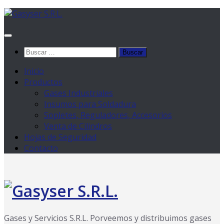
Saltar
al
contenido
Buscar:
Inicio
Productos
Gases Industriales
Insumos para Soldadura
Sopletes, Reguladores, Accesorios
Venta de Cilindros
Hojas de Seguridad
Contacto
Gases y Servicios S.R.L. Porveemos y distribuimos gases