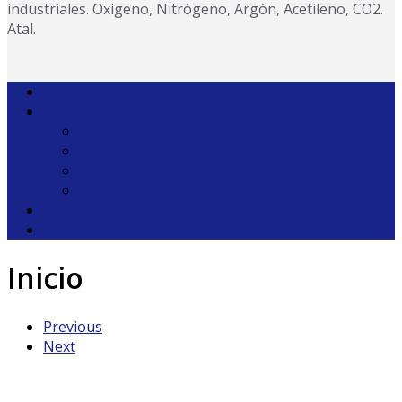
industriales. Oxígeno, Nitrógeno, Argón, Acetileno, CO2.
Atal.
Inicio
Productos
Gases Industriales
Insumos para Soldadura
Sopletes, Reguladores, Accesorios
Venta de Cilindros
Hojas de Seguridad
Contacto
Inicio
Previous
Next