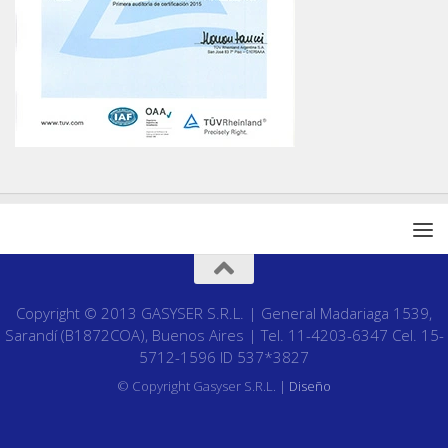
Copyright © 2013 GASYSER S.R.L. | General Madariaga 1539,
Sarandí (B1872COA), Buenos Aires | Tel. 11-4203-6347 Cel. 15-
5712-1596 ID 537*3827
© Copyright Gasyser S.R.L. |
Diseño