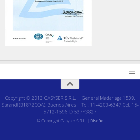
Copyright © 2013 GASYSER S.R.L. | General Madariaga 1539,
Sarandí (B1872COA), Buenos Aires | Tel. 11-4203-6347 Cel. 15-
5712-1596 ID 537*3827
© Copyright Gasyser S.R.L. |
Diseño