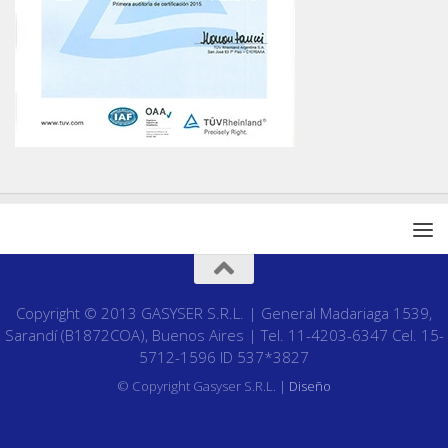
Copyright © 2013 GASYSER S.R.L. | General Madariaga 1539,
Sarandí (B1872COA), Buenos Aires | Tel. 11-4203-6347 Cel. 15-
5712-1596 ID 537*3827
© Copyright Gasyser S.R.L. |
Diseño