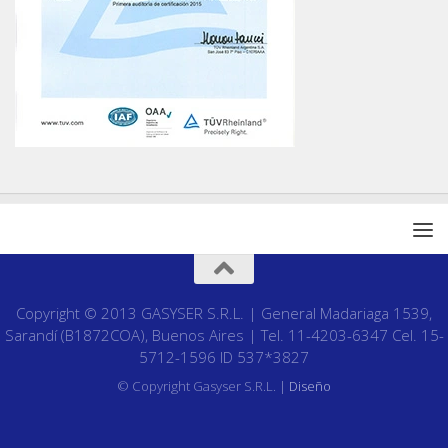
Copyright © 2013 GASYSER S.R.L. | General Madariaga 1539,
Sarandí (B1872COA), Buenos Aires | Tel. 11-4203-6347 Cel. 15-
5712-1596 ID 537*3827
© Copyright Gasyser S.R.L. |
Diseño