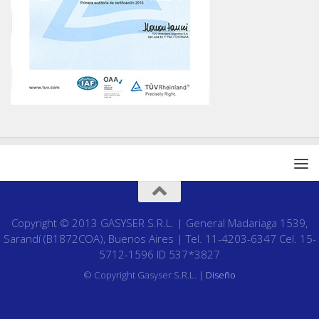
Copyright © 2013 GASYSER S.R.L. | General Madariaga 1539,
Sarandí (B1872COA), Buenos Aires | Tel. 11-4203-6347 Cel. 15-
5712-1596 ID 537*3827
© Copyright Gasyser S.R.L. |
Diseño