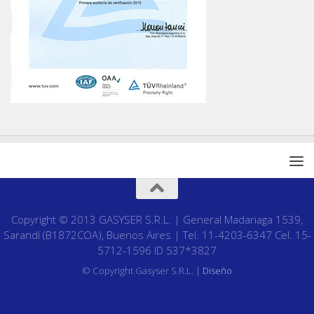
Copyright © 2013 GASYSER S.R.L. | General Madariaga 1539,
Sarandí (B1872COA), Buenos Aires | Tel. 11-4203-6347 Cel. 15-
5712-1596 ID 537*3827
© Copyright Gasyser S.R.L. |
Diseño