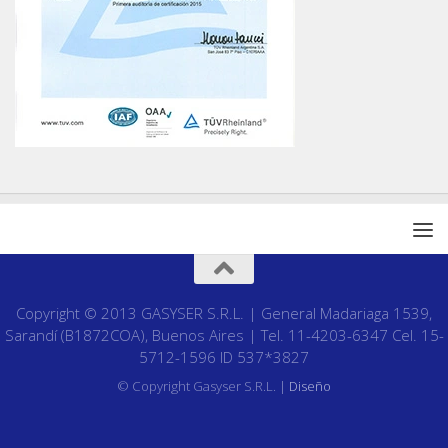
Copyright © 2013 GASYSER S.R.L. | General Madariaga 1539,
Sarandí (B1872COA), Buenos Aires | Tel. 11-4203-6347 Cel. 15-
5712-1596 ID 537*3827
© Copyright Gasyser S.R.L. |
Diseño