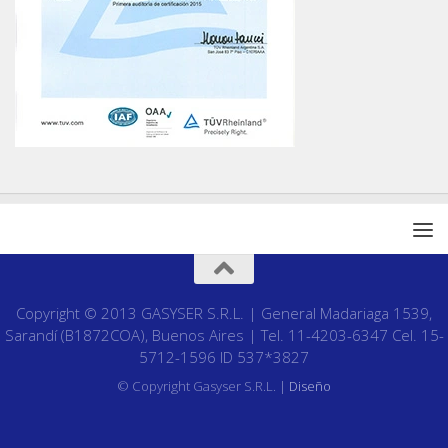
Copyright © 2013 GASYSER S.R.L. | General Madariaga 1539,
Sarandí (B1872COA), Buenos Aires | Tel. 11-4203-6347 Cel. 15-
5712-1596 ID 537*3827
© Copyright Gasyser S.R.L. |
Diseño